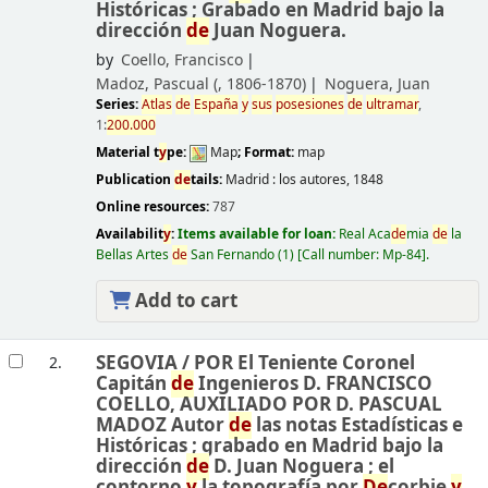
Históricas ; Grabado en Madrid bajo la
dirección
de
Juan Noguera.
by
Coello, Francisco
Madoz, Pascual (
, 1806-1870)
Noguera, Juan
Series:
Atlas
de
España
y
sus
posesiones
de
ultramar
,
1:
200.000
Material t
y
pe:
Map
; Format:
map
Publication
de
tails:
Madrid :
los autores,
1848
Online resources:
787
Availabilit
y
:
Items available for loan:
Real Aca
de
mia
de
la
Bellas Artes
de
San Fernando
(1)
Call number:
Mp-84
.
Add to cart
SEGOVIA /
POR El Teniente Coronel
2.
Capitán
de
Ingenieros D. FRANCISCO
COELLO, AUXILIADO POR D. PASCUAL
MADOZ Autor
de
las notas Estadísticas e
Históricas ; grabado en Madrid bajo la
dirección
de
D. Juan Noguera ; el
contorno
y
la topografía por
De
corbie
y