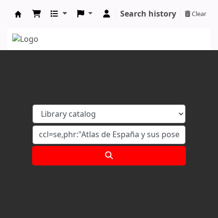
Search history
Clear
Koha online