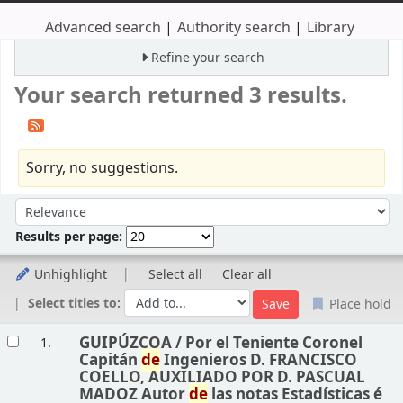
Advanced search
Authority search
Library
Refine your search
Your search returned 3 results.
Sorry, no suggestions.
Sort
Sort by:
Results per page:
Unhighlight
Select all
Clear all
Select titles to:
Place hold
Results
GUIPÚZCOA /
Por el Teniente Coronel
1.
Capitán
de
Ingenieros D. FRANCISCO
COELLO, AUXILIADO POR D. PASCUAL
MADOZ Autor
de
las notas Estadísticas é