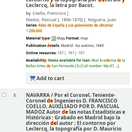
Leclercq, la letra por Bacot.
by
Coello, Francisco
Madoz, Pascual (
, 1806-1870)
Noguera, Juan
Series:
Atlas
de
España
y
sus
posesiones
de
ultramar
1:
200.000
Material t
y
pe:
Map
; Format:
map
Publication
de
tails:
Madrid :
los autores,
1849
Online resources:
787
787
787
Availabilit
y
:
Items available for loan:
Real Aca
de
mia
de
la
Bellas Artes
de
San Fernando
(3)
Call number:
Mp-87, ..
.
Add to cart
NAVARRA /
Por el Coronel, Teniente-
3.
Coronel
de
Ingenieros D. FRANCISCO
COELLO, AUXILIADO POR D. PASCUAL
MADOZ Autor
de
las notas Estadísticas e
Históricas ; Grabado en Madrid bajo la
dirección
de
l autor ; El contorno por
Leclercq, la topografía por D. Mauricio