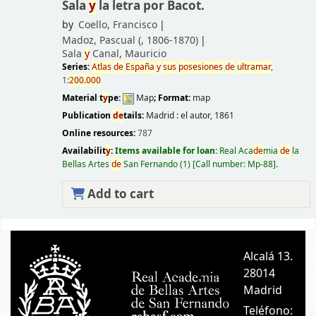
Sala
y
la letra por Bacot.
by
Coello, Francisco
Madoz, Pascual (
, 1806-1870)
Sala
y
Canal, Mauricio
Series:
Atlas
de
España
y
sus
posesiones
de
ultramar
,
1:
200.000
Material t
y
pe:
Map
; Format:
map
Publication
de
tails:
Madrid :
el autor,
1861
Online resources:
787
Availabilit
y
:
Items available for loan:
Real Aca
de
mia
de
la
Bellas Artes
de
San Fernando
(1)
Call number:
Mp-88
.
Add to cart
Pages
Alcalá 13.
A
28014
A
Madrid
C
Teléfono: