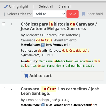
Unhighlight
Select all
Clear all
Select titles to:
Place hold
Results
Crónicas para
la
historia
de
Caravaca /
1.
José Antonio Melgares Guerrero.
by
Melgares Guerrero, José Antonio
Caravaca
de
la
Cruz
. Ayuntamiento
Material type
:
Text
; Format
:
print
Publication
de
tails
:
Caravaca
de
la
Cruz
(Murcia)
:
Ayuntamiento,
D.L. 1991
Avai
la
bility
:
Items avai
la
ble for loan
:
Real Aca
de
mia
de
la
Bel
la
s Artes
de
San Fernando
(1)
Call number
:
E-2323
.
Add to cart
Caravaca.
La
Cruz
. Los carmelitas /
José
2.
León Santiago.
by
León Santiago, José (O.C.D.)
Material type
:
Text
; Format
:
print
; Literary form
:
Not