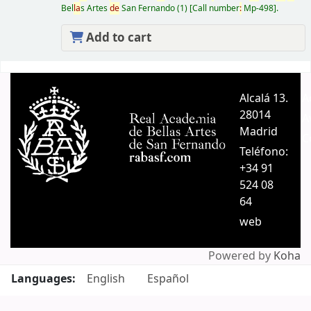
Bel
la
s Artes
de
San Fernando
(1)
Call number
:
Mp-498
.
Add to cart
Pages
Alcalá 13.
A
28014
A
Madrid
C
Teléfono:
+34 91
524 08
64
web
Powered by
Koha
Languages:
English
Español