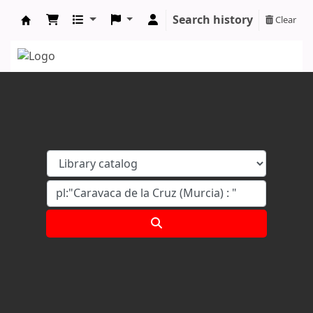
Search history
Clear
Koha online