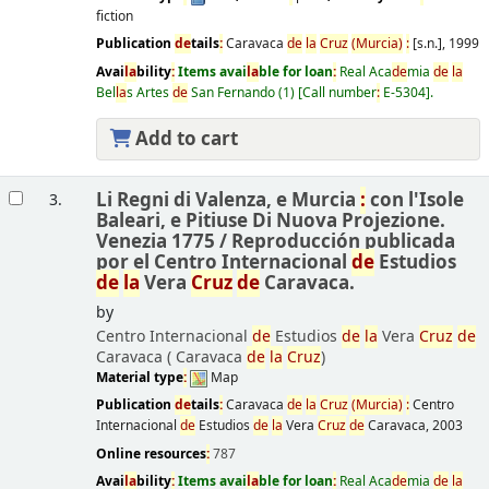
fiction
Publication
de
tails
:
Caravaca
de
la
Cruz
(Murcia)
:
[s.n.],
1999
Avai
la
bility
:
Items avai
la
ble for loan
:
Real Aca
de
mia
de
la
Bel
la
s Artes
de
San Fernando
(1)
Call number
:
E-5304
.
Add to cart
Li Regni di Valenza, e Murcia
:
con l'Isole
3.
Baleari, e Pitiuse Di Nuova Projezione.
Venezia 1775 /
Reproducción publicada
por el Centro Internacional
de
Estudios
de
la
Vera
Cruz
de
Caravaca.
by
Centro Internacional
de
Estudios
de
la
Vera
Cruz
de
Caravaca (
Caravaca
de
la
Cruz
)
Material type
:
Map
Publication
de
tails
:
Caravaca
de
la
Cruz
(Murcia)
:
Centro
Internacional
de
Estudios
de
la
Vera
Cruz
de
Caravaca,
2003
Online resources
:
787
Avai
la
bility
:
Items avai
la
ble for loan
:
Real Aca
de
mia
de
la