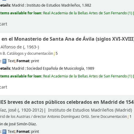
etails:
Madrid :
Instituto de Estudios Madrileños,
1.982
Items available for loan:
Real Academia de la Bellas Artes de San Fernando
(1)
cart
 en el Monasterio de Santa Ana de Ávila (siglos XVI-XVIII
 Alfonso de (
, 1963-)
n B. Catálogos y documentación
;
5
e:
Text
;
Format:
print
etails:
Madrid :
Sociedad Española de Musicología,
1989
Items available for loan:
Real Academia de la Bellas Artes de San Fernando
(1)
cart
S breves de actos públicos celebrados en Madrid de 154
az, José (
, 1920-2012)
Instituto de Estudios Madrileños (Madrid)
rid de los Austrias / director Antonio Domínguez Ortíz. Serie Documentación
;
1
ón de José Simón-Díaz.
e:
Text
;
Format:
print