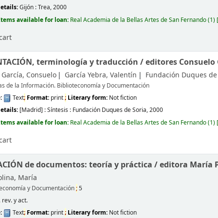
etails:
Gijón :
Trea,
2000
Items available for loan:
Real Academia de la Bellas Artes de San Fernando
(1)
cart
ACIÓN, terminología y traducción /
editores Consuelo 
 García, Consuelo
García Yebra, Valentín
Fundación Duques de 
as de la Información. Biblioteconomía y Documentación
e:
Text
;
Format:
print
;
Literary form:
Not fiction
etails:
[Madrid] :
Síntesis : Fundación Duques de Soria,
2000
Items available for loan:
Real Academia de la Bellas Artes de San Fernando
(1)
cart
IÓN de documentos: teoría y práctica /
editora María 
lina, María
oteconomía y Documentación
;
5
 rev. y act.
e:
Text
;
Format:
print
;
Literary form:
Not fiction