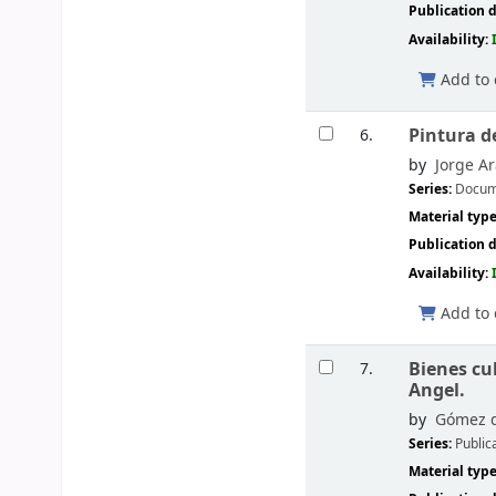
Publication d
Availability:
Add to 
Pintura d
6.
by
Jorge A
Series:
Docum
Material typ
Publication d
Availability:
Add to 
Bienes cu
7.
Angel.
by
Gómez d
Series:
Public
Material typ