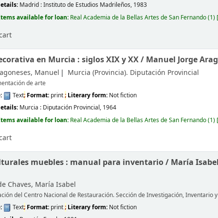
etails:
Madrid :
Instituto de Estudios Madrileños,
1983
Items available for loan:
Real Academia de la Bellas Artes de San Fernando
(1)
cart
ecorativa en Murcia : siglos XIX y XX /
Manuel Jorge Arag
ragoneses, Manuel
Murcia (Provincia). Diputación Provincial
entación de arte
e:
Text
;
Format:
print
;
Literary form:
Not fiction
etails:
Murcia :
Diputación Provincial,
1964
Items available for loan:
Real Academia de la Bellas Artes de San Fernando
(1)
cart
lturales muebles : manual para inventario /
María Isabe
e Chaves, María Isabel
ación del Centro Nacional de Restauración. Sección de Investigación, Inventario
e:
Text
;
Format:
print
;
Literary form:
Not fiction