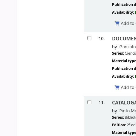
Publication d
Availability:
Add to 
DOCUMENT
10.
by
Gonzalo
Series:
Cienci
Material typ
Publication d
Availability:
Add to 
CATALOGAC
11.
by
Pinto Mo
Series:
Bibli
Edition:
2ª ed.
Material typ