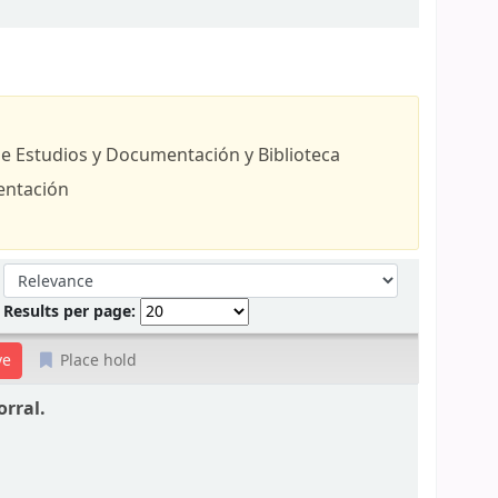
de Estudios y Documentación y Biblioteca
entación
Sort by:
Results per page:
Place hold
orral.