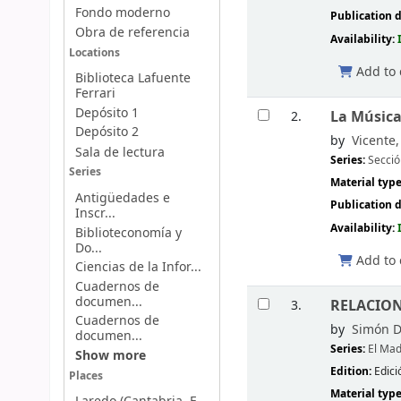
Fondo moderno
Publication d
Obra de referencia
Availability:
Locations
Add to 
Biblioteca Lafuente
Ferrari
Depósito 1
La Música
2.
Depósito 2
by
Vicente,
Sala de lectura
Series:
Secció
Series
Material typ
Antigüedades e
Publication d
Inscr...
Availability:
Biblioteconomía y
Do...
Add to 
Ciencias de la Infor...
Cuadernos de
documen...
RELACIONE
3.
Cuadernos de
by
Simón Dí
documen...
Series:
El Mad
Show more
Edition:
Edici
Places
Material typ