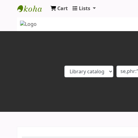
Cart
Lists
Koha online