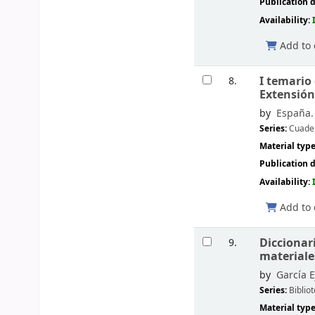
Publication d
Availability:
Add to 
I temario 
8.
Extensión
by
España.
Series:
Cuader
Material typ
Publication d
Availability:
Add to 
Diccionari
9.
materiale
by
García E
Series:
Bibli
Material typ