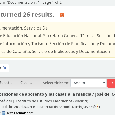
,phr:"Documentación ; "', page 1 of 2
turned 26 results.
mentación, Servicios De
e Educación Nacional. Secretaría General Técnica. Sección 
de Información y Turismo. Sección de Planificación y Docum
ica de Cataluña. Servicio de Bibliotecas y Documentación
st
Select all
Clear all
Select titles to:
siciones de aposento y las casas a la malicia /
José del C
José del
Instituto de Estudios Madrileños (Madrid)
rid de los Austrias. Serie documentación / Antonio Domínguez Ortíz
;
1
e:
Text
;
Format:
print