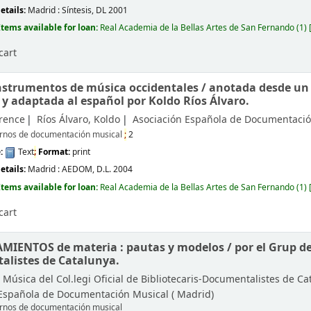
etails:
Madrid :
Síntesis,
DL 2001
Items available for loan:
Real Academia de la Bellas Artes de San Fernando
(1)
cart
instrumentos de música occidentales /
anotada desde un 
 y adaptada al español por Koldo Ríos Álvaro.
erence
Ríos Álvaro, Koldo
Asociación Española de Documentació
rnos de documentación musical
;
2
e:
Text
;
Format:
print
etails:
Madrid :
AEDOM,
D.L. 2004
Items available for loan:
Real Academia de la Bellas Artes de San Fernando
(1)
cart
MIENTOS de materia : pautas y modelos /
por el Grup de
listes de Catalunya.
Música del Col.legi Oficial de Bibliotecaris-Documentalistes de Ca
 Española de Documentación Musical (
Madrid)
rnos de documentación musical