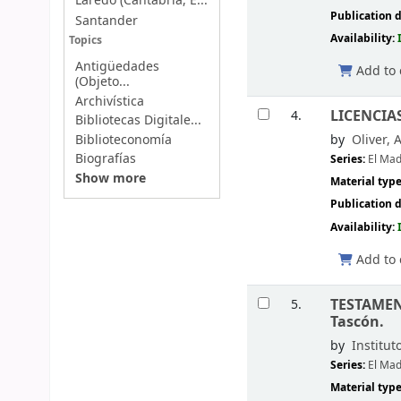
Laredo (Cantabria, E...
Publication d
Santander
Availability:
Topics
Antigüedades
Add to 
(Objeto...
Archivística
LICENCIAS
4.
Bibliotecas Digitale...
Biblioteconomía
by
Oliver, 
Biografías
Series:
El Mad
Show more
Material typ
Publication d
Availability:
Add to 
TESTAMENT
5.
Tascón.
by
Institut
Series:
El Mad
Material typ