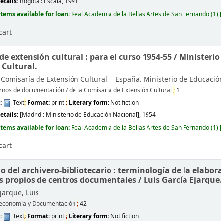
etails:
Bogotá :
Escala,
1991
Items available for loan:
Real Academia de la Bellas Artes de San Fernando
(1)
cart
de extensión cultural : para el curso 1954-55 /
Ministerio
 Cultural.
 Comisaría de Extensión Cultural
España. Ministerio de Educació
nos de documentación / de la Comisaria de Extensión Cultural
;
1
e:
Text
;
Format:
print
;
Literary form:
Not fiction
etails:
[Madrid :
Ministerio de Educación Nacional],
1954
Items available for loan:
Real Academia de la Bellas Artes de San Fernando
(1)
cart
o del archivero-bibliotecario : terminología de la elabor
s propios de centros documentales /
Luis García Ejarque
jarque, Luis
oteconomía y Documentación
;
42
e:
Text
;
Format:
print
;
Literary form:
Not fiction