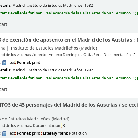
etails:
Madrid :
Instituto de Estudios Madrileños,
1982
Items available for loan:
Real Academia de la Bellas Artes de San Fernando
(1)
cart
 de exención de aposento en el Madrid de los Austrias : 
Ana
Instituto de Estudios Madrileños (Madrid)
rid de los Austrias / director Antonio Domínguez Ortíz. Serie Documentación
;
2
e:
Text
;
Format:
print
etails:
Madrid :
Instituto de Estudios Madrileños,
1982
Items available for loan:
Real Academia de la Bellas Artes de San Fernando
(1)
cart
OS de 43 personajes del Madrid de los Austrias /
selecc
o de Estudios Madrileños (Madrid)
rid de los Austrias. Documentación
;
3
e:
Text
;
Format:
print
;
Literary form:
Not fiction