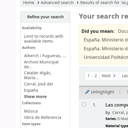
Home
Advanced search
Results of search for 'se
Your search re
Refine your search
Availability
Did you mean:
Docu
Limit to records with
España. Ministerio d
available items
Authors
España. Ministerio 
Alberch i Fugueras, ...
Universidad Politécn
Archivo Municipal
de...
Sort
Catalán Algás,
1
2
Next
La
María...
Corral, José del
España
Unhighlight
Show more
Results
Collections
Las compo
1.
Música
by
Corral, 
Obra de Referencia
Series:
El Mad
Item types
Material typ