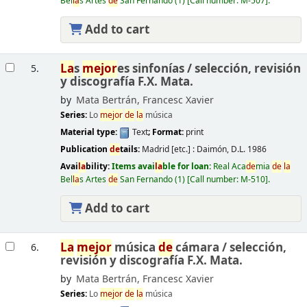
Bel
la
s Artes
de
San Fernando
(1)
Call number:
M-507
.
Add to cart
La
s
mejor
es sinfonías /
selección, revisión
5.
y discografía F.X. Mata.
by
Mata Bertrán, Francesc Xavier
Series:
Lo
mejor
de
la
música
Material type:
Text
; Format:
print
Publication
de
tails:
Madrid [etc.] :
Daimón,
D.L. 1986
Avai
la
bility:
Items avai
la
ble for loan:
Real Aca
de
mia
de
la
Bel
la
s Artes
de
San Fernando
(1)
Call number:
M-510
.
Add to cart
La
mejor
música
de
cámara /
selección,
6.
revisión y discografía F.X. Mata.
by
Mata Bertrán, Francesc Xavier
Series:
Lo
mejor
de
la
música