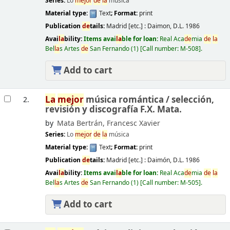
Series:
Lo
mejor
de
la
música
Material type:
Text
; Format:
print
Publication
de
tails:
Madrid [etc.] :
Daimon,
D.L. 1986
Avai
la
bility:
Items avai
la
ble for loan:
Real Aca
de
mia
de
la
Bel
la
s Artes
de
San Fernando
(1)
Call number:
M-508
.
Add to cart
La
mejor
música romántica /
selección,
2.
revisión y discografía F.X. Mata.
by
Mata Bertrán, Francesc Xavier
Series:
Lo
mejor
de
la
música
Material type:
Text
; Format:
print
Publication
de
tails:
Madrid [etc.] :
Daimón,
D.L. 1986
Avai
la
bility:
Items avai
la
ble for loan:
Real Aca
de
mia
de
la
Bel
la
s Artes
de
San Fernando
(1)
Call number:
M-505
.
Add to cart