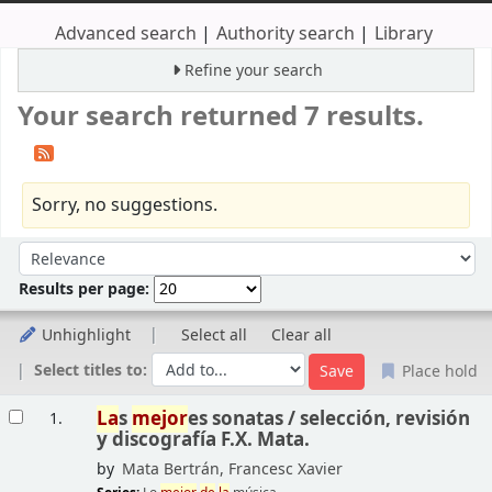
Advanced search
Authority search
Library
Refine your search
Your search returned 7 results.
Sorry, no suggestions.
Sort
Sort by:
Results per page:
Unhighlight
Select all
Clear all
Select titles to:
Place hold
Results
La
s
mejor
es sonatas /
selección, revisión
1.
y discografía F.X. Mata.
by
Mata Bertrán, Francesc Xavier