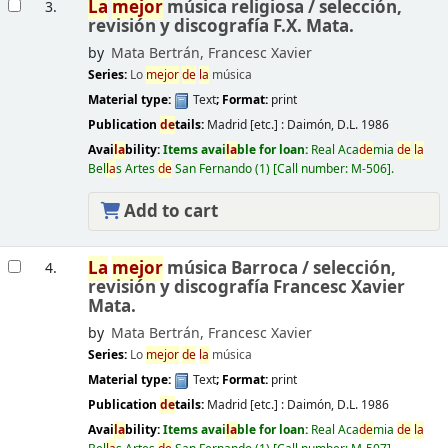
La
mejor
música religiosa /
selección,
3.
revisión y discografía F.X. Mata.
by
Mata Bertrán, Francesc Xavier
Series:
Lo
mejor
de
la
música
Material type:
Text
; Format:
print
Publication
de
tails:
Madrid [etc.] :
Daimón,
D.L. 1986
Avai
la
bility:
Items avai
la
ble for loan:
Real Aca
de
mia
de
la
Bel
la
s Artes
de
San Fernando
(1)
Call number:
M-506
.
Add to cart
La
mejor
música Barroca /
selección,
4.
revisión y discografía Francesc Xavier
Mata.
by
Mata Bertrán, Francesc Xavier
Series:
Lo
mejor
de
la
música
Material type:
Text
; Format:
print
Publication
de
tails:
Madrid [etc.] :
Daimón,
D.L. 1986
Avai
la
bility:
Items avai
la
ble for loan:
Real Aca
de
mia
de
la