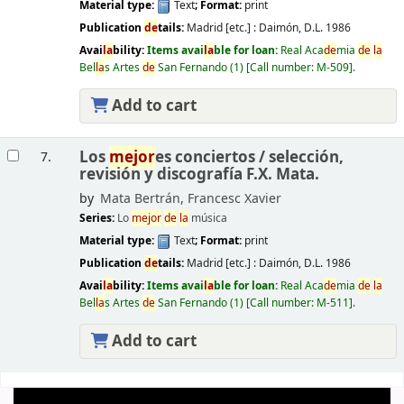
Material type:
Text
; Format:
print
Publication
de
tails:
Madrid [etc.] :
Daimón,
D.L. 1986
Avai
la
bility:
Items avai
la
ble for loan:
Real Aca
de
mia
de
la
Bel
la
s Artes
de
San Fernando
(1)
Call number:
M-509
.
Add to cart
Los
mejor
es conciertos /
selección,
7.
revisión y discografía F.X. Mata.
by
Mata Bertrán, Francesc Xavier
Series:
Lo
mejor
de
la
música
Material type:
Text
; Format:
print
Publication
de
tails:
Madrid [etc.] :
Daimón,
D.L. 1986
Avai
la
bility:
Items avai
la
ble for loan:
Real Aca
de
mia
de
la
Bel
la
s Artes
de
San Fernando
(1)
Call number:
M-511
.
Add to cart
Pages