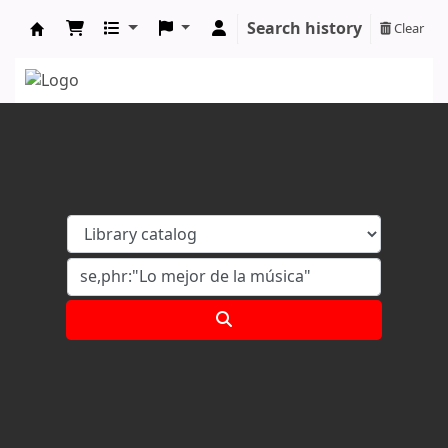
Search history
Clear
Koha online