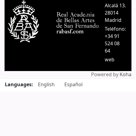
Alcalá 13.
A
28014
A
Madrid
C
Teléfono:
+34 91
524 08
64
web
Powered by
Koha
Languages:
English
Español