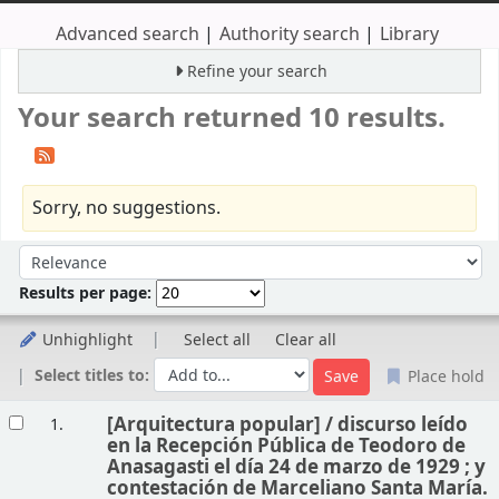
Advanced search
Authority search
Library
Refine your search
Your search returned 10 results.
Sorry, no suggestions.
Sort
Sort by:
Results per page:
Unhighlight
Select all
Clear all
Select titles to:
Place hold
Results
[Arquitectura popular] /
discurso leído
1.
en la Recepción Pública de Teodoro de
Anasagasti el día 24 de marzo de 1929 ; y
contestación de Marceliano Santa María.