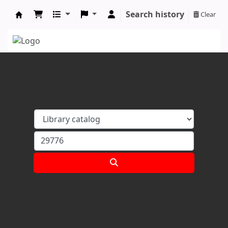
Search history
Clear
Koha online