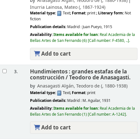
by
Anasagasti Algán, Teodoro de (
, 1880-1938)
Inurria Lainosa, Mateo (
, 1867-1924)
Material type:
Text
; Format:
print
; Literary form:
Not
fiction
Publication details:
Madrid :
Juan Pueyo,
1915
Availability:
Items available for loan:
Real Academia de la
Bellas Artes de San Fernando
(6)
Call number:
F-4580, ..
.
Add to cart
Hundimientos : grandes estafas de la
3.
construcción /
Teodoro de Anasagasti.
by
Anasagasti Algán, Teodoro de (
, 1880-1938)
Material type:
Text
; Format:
print
Publication details:
Madrid :
M. Aguilar,
1931
Availability:
Items available for loan:
Real Academia de la
Bellas Artes de San Fernando
(1)
Call number:
A-1242
.
Add to cart