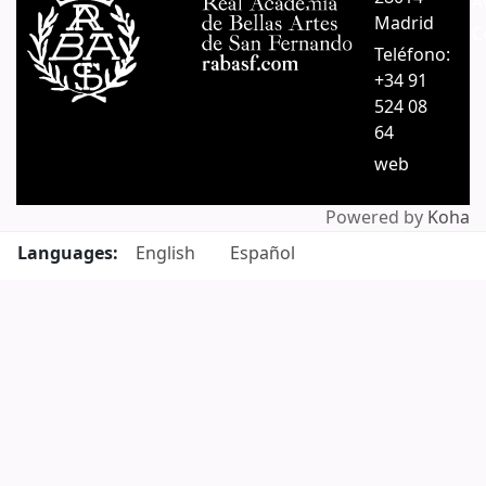
A
Madrid
C
Teléfono:
+34 91
524 08
64
web
Powered by
Koha
Languages:
English
Español