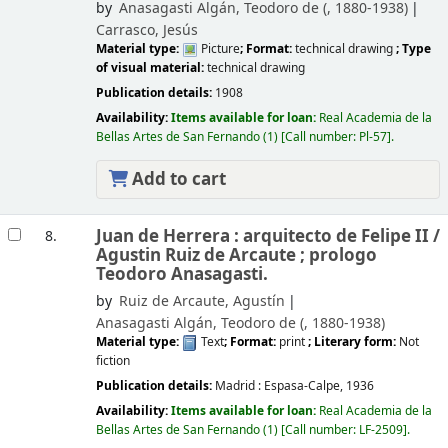
by
Anasagasti Algán, Teodoro de (
, 1880-1938)
Carrasco, Jesús
Material type:
Picture
; Format:
technical drawing
; Type
of visual material:
technical drawing
Publication details:
1908
Availability:
Items available for loan:
Real Academia de la
Bellas Artes de San Fernando
(1)
Call number:
Pl-57
.
Add to cart
Juan de Herrera : arquitecto de Felipe II /
8.
Agustin Ruiz de Arcaute ; prologo
Teodoro Anasagasti.
by
Ruiz de Arcaute, Agustín
Anasagasti Algán, Teodoro de (
, 1880-1938)
Material type:
Text
; Format:
print
; Literary form:
Not
fiction
Publication details:
Madrid :
Espasa-Calpe,
1936
Availability:
Items available for loan:
Real Academia de la
Bellas Artes de San Fernando
(1)
Call number:
LF-2509
.