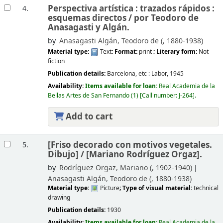
Perspectiva artística : trazados rápidos :
4.
esquemas directos /
por Teodoro de
Anasagasti y Algán.
by
Anasagasti Algán, Teodoro de (
, 1880-1938)
Material type:
Text
; Format:
print
; Literary form:
Not
fiction
Publication details:
Barcelona, etc :
Labor,
1945
Availability:
Items available for loan:
Real Academia de la
Bellas Artes de San Fernando
(1)
Call number:
J-264
.
Add to cart
[Friso decorado con motivos vegetales.
5.
Dibujo] /
[Mariano Rodríguez Orgaz].
by
Rodríguez Orgaz, Mariano (
, 1902-1940)
Anasagasti Algán, Teodoro de (
, 1880-1938)
Material type:
Picture
; Type of visual material:
technical
drawing
Publication details:
1930
Availability:
Items available for loan:
Real Academia de la