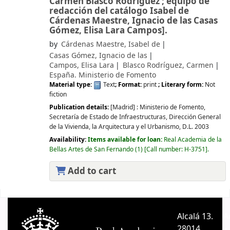
Carmen Blasco Rodríguez ; equipo de
redacción del catálogo Isabel de
Cárdenas Maestre, Ignacio de las Casas
Gómez, Elisa Lara Campos].
by
Cárdenas Maestre, Isabel de
Casas Gómez, Ignacio de las
Campos, Elisa Lara
Blasco Rodríguez, Carmen
España. Ministerio de Fomento
Material type:
Text
; Format:
print
; Literary form:
Not
fiction
Publication details:
[Madrid] :
Ministerio de Fomento,
Secretaría de Estado de Infraestructuras, Dirección General
de la Vivienda, la Arquitectura y el Urbanismo,
D.L. 2003
Availability:
Items available for loan:
Real Academia de la
Bellas Artes de San Fernando
(1)
Call number:
H-3751
.
Add to cart
Pages
Alcalá 13.
A
28014