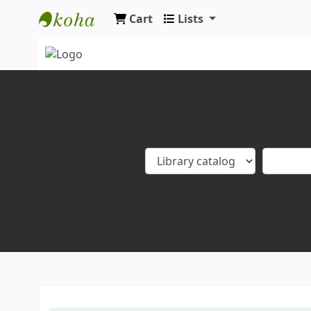
Cart
Lists
Koha online