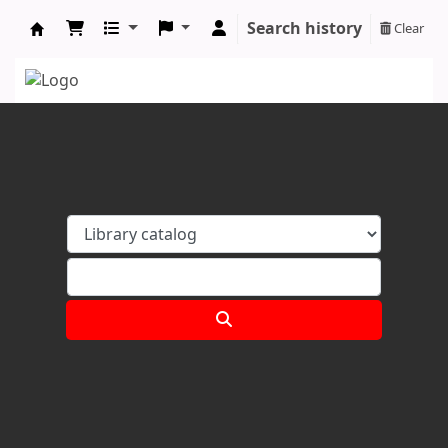
Search history
Clear
Koha online