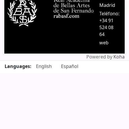
Madrid
C
Teléfono:
+34 91
524 08
64
web
Powered by
Koha
Languages:
English
Español