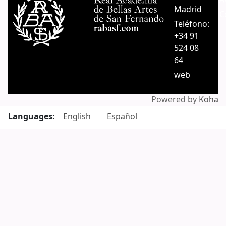
Madrid
C
Teléfono:
+34 91
524 08
64
web
Powered by
Koha
Languages:
English
Español