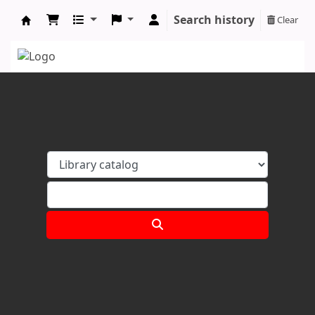
Search history
Clear
Koha online