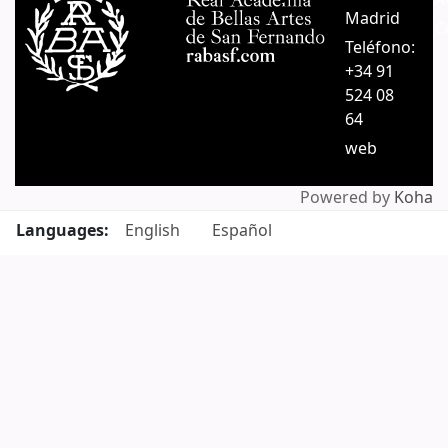
Madrid
C
Teléfono:
+34 91
524 08
64
web
Powered by
Koha
Languages:
English
Español