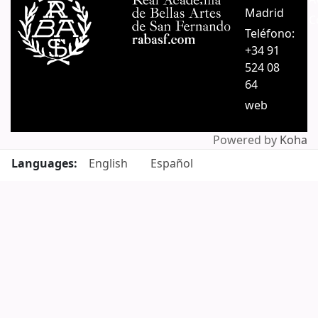
Madrid
C
Teléfono:
+34 91
524 08
64
web
Powered by
Koha
Languages:
English
Español