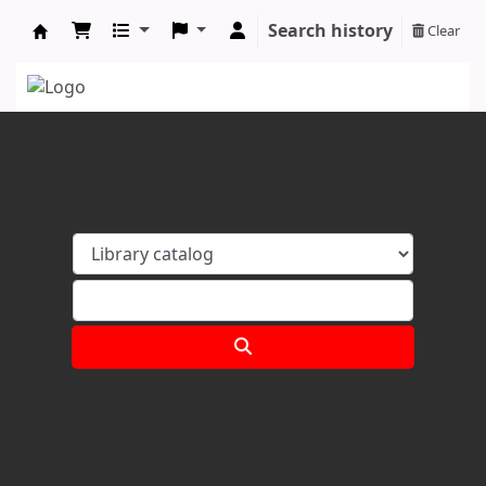
Search history
Clear
Koha online