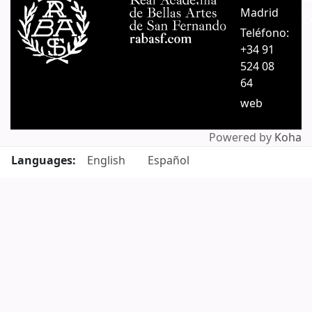
Madrid
C
Teléfono:
+34 91
524 08
64
web
Powered by
Koha
Languages:
English
Español