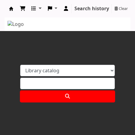
Search history
Clear
Koha online