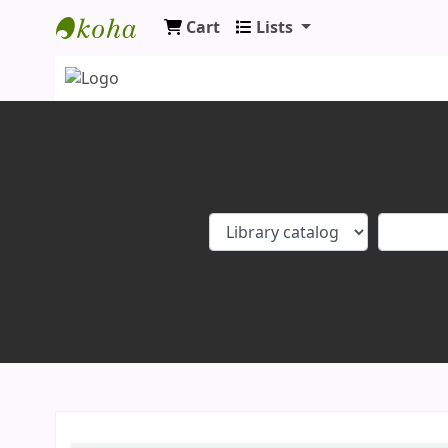
Cart
Lists
Koha online