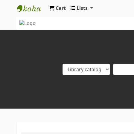
Cart
Lists
Koha online