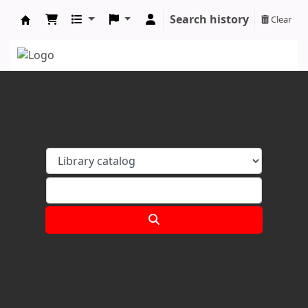
Search history
Clear
Koha online