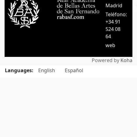
Madrid
C
Teléfono:
+34 91
524 08
64
web
Powered by
Koha
Languages:
English
Español