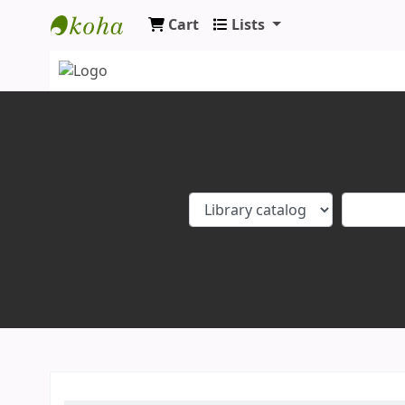
Cart
Lists
Koha online