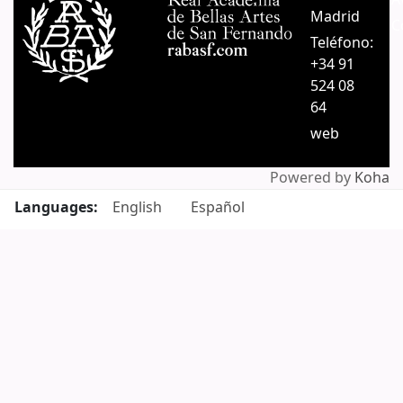
Madrid
C
Teléfono:
+34 91
524 08
64
web
Powered by
Koha
Languages:
English
Español