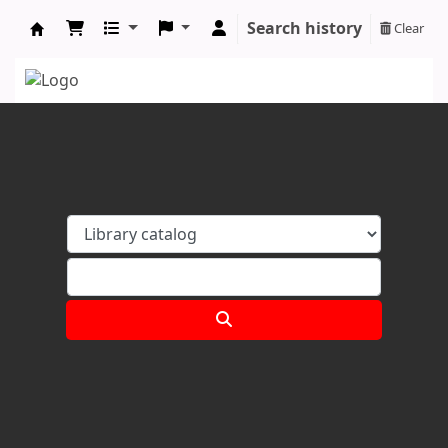
Search history
Clear
Koha online