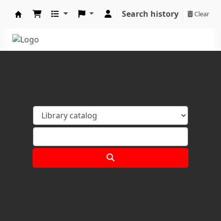
Search history
Clear
Koha online