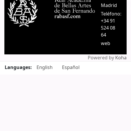
Madrid
C
Teléfono:
+34 91
524 08
64
web
Powered by
Koha
Languages:
English
Español