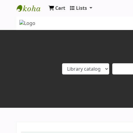
Cart
Lists
Koha online