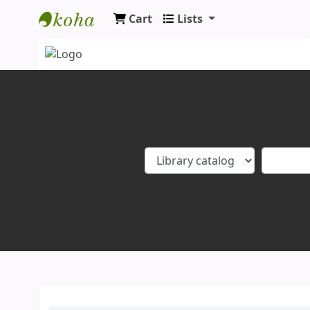
Cart
Lists
Koha online