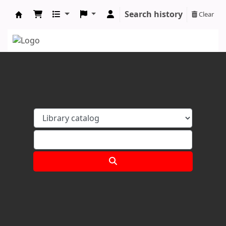
Search history
Clear
Koha online