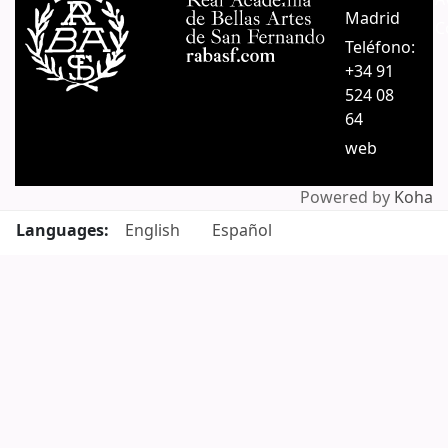
Madrid
C
Teléfono:
+34 91
524 08
64
web
Powered by
Koha
Languages:
English
Español