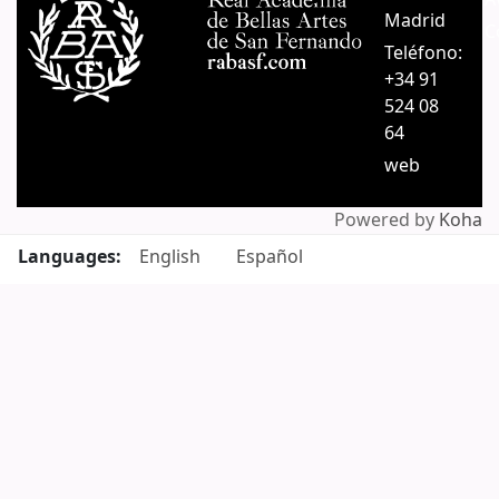
Madrid
C
Teléfono:
+34 91
524 08
64
web
Powered by
Koha
Languages:
English
Español