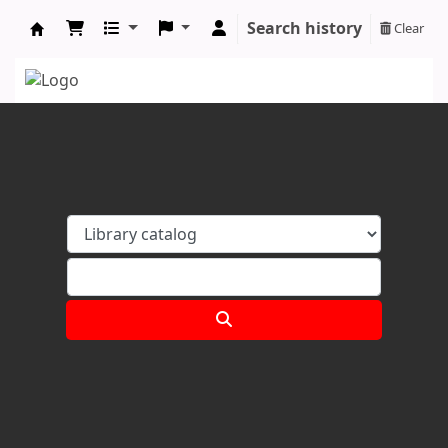
Search history
Clear
Koha online