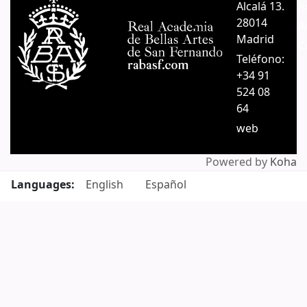
Alcalá 13.
A
28014
A
Madrid
C
Teléfono:
+34 91
524 08
64
web
Powered by
Koha
Languages:
English
Español