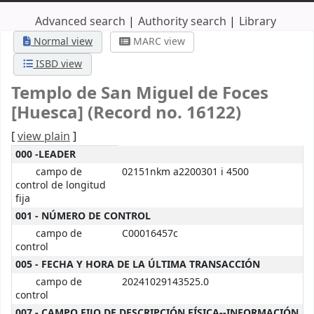
Advanced search
Authority search
Library
Normal view
MARC view
ISBD view
Templo de San Miguel de Foces
[Huesca] (Record no. 16122)
[
view plain
]
MARC details
000 -LEADER
campo de
02151nkm a2200301 i 4500
control de longitud
fija
001 - NÚMERO DE CONTROL
campo de
C00016457c
control
005 - FECHA Y HORA DE LA ÚLTIMA TRANSACCIÓN
campo de
20241029143525.0
control
007 - CAMPO FIJO DE DESCRIPCIÓN FÍSICA--INFORMACIÓN