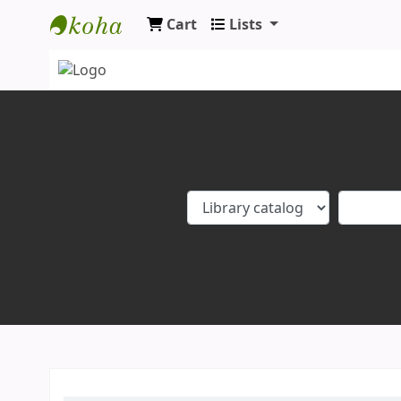
Cart
Lists
Koha online