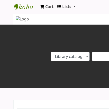
Cart
Lists
Koha online