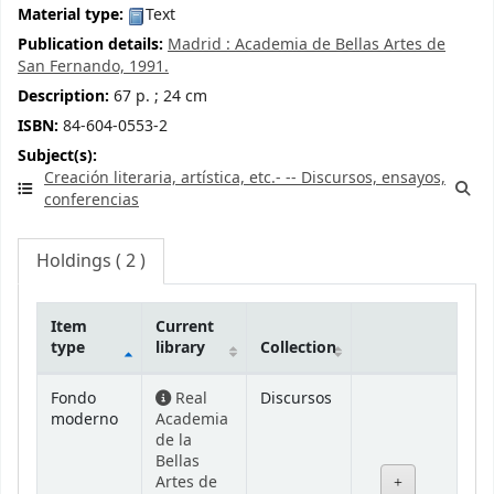
Material type:
Text
Publication details:
Madrid :
Academia de Bellas Artes de
San Fernando,
1991.
Description:
67 p. ; 24 cm
ISBN:
84-604-0553-2
Subject(s):
Creación literaria, artística, etc.- -- Discursos, ensayos,
conferencias
Holdings
( 2 )
Item
Current
type
library
Collection
Holdings
Fondo
Real
Discursos
moderno
Academia
de la
Bellas
Artes de