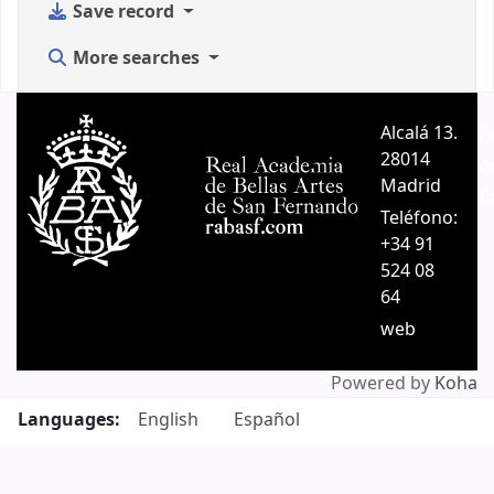
Save record
More searches
Alcalá 13.
A
28014
A
Madrid
C
Teléfono:
+34 91
524 08
64
web
Powered by
Koha
Languages:
English
Español