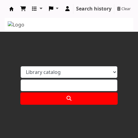
Search history
Clear
Koha online