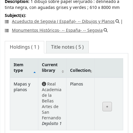
Description:
1 dibujo sobre papel verjurado : delineado a
tinta negra, con aguadas grises y verdes ; 610 x 8000 mm
Subject(s):
Acueducto de Segovia ( España)- -- Dibujos y Planos
Monumentos Históricos- -- España- -- Segovia
Holdings
( 1 )
Title notes ( 5 )
Item
Current
type
library
Collection
Holdings
Mapas y
Real
Planos
planos
Academia
de la
Bellas
Artes de
San
Fernando
Depósito 1