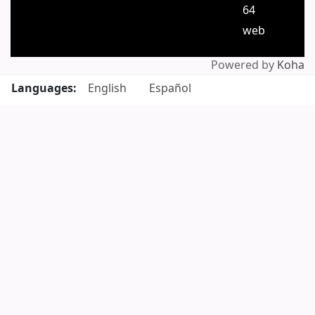
64
web
Powered by
Koha
Languages:
English
Español