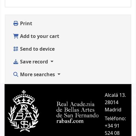
Print
Add to your cart
Send to device
Save record
More searches
Alcalá 13.
A
28014
A
Madrid
C
Teléfono:
+34 91
524 08