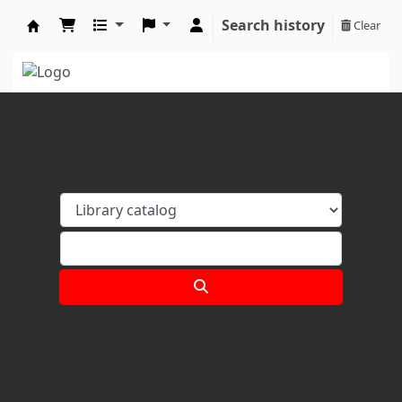
Search history
Clear
Koha online