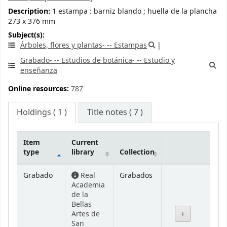
Description:
1 estampa : barniz blando ; huella de la plancha
273 x 376 mm
Subject(s):
Árboles, flores y plantas- -- Estampas
Grabado- -- Estudios de botánica- -- Estudio y
enseñanza
Online resources:
787
Holdings
( 1 )
Title notes ( 7 )
Item
Current
type
library
Collection
Holdings
Grabado
Real
Grabados
Academia
de la
Bellas
Artes de
San