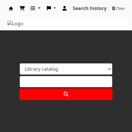
Search history
Clear
Koha online