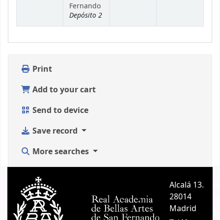
Fernando
Depósito 2
Print
Add to your cart
Send to device
Save record
More searches
Alcalá 13.
A
28014
A
Madrid
C