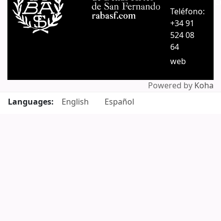
C
Teléfono:
+34 91
524 08
64
web
Powered by
Koha
Languages:
English
Español