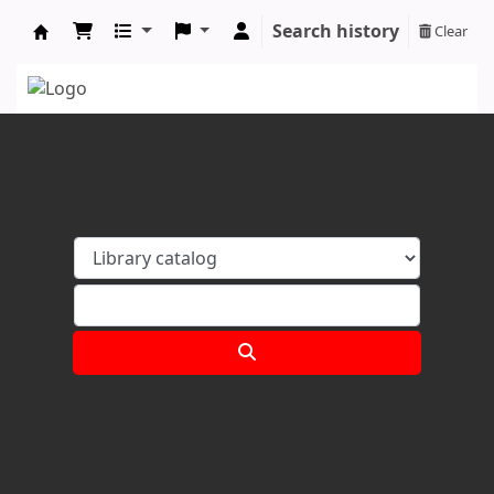
Search history
Clear
Koha online