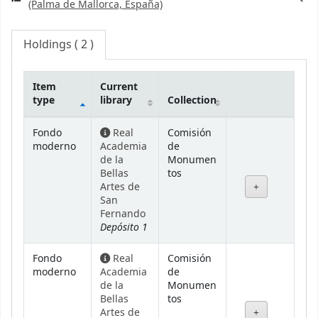
(Palma de Mallorca, España)
Holdings
( 2 )
Item
Current
type
library
Collection
Holdings
Fondo
Real
Comisión
moderno
Academia
de
de la
Monumen
Bellas
tos
Artes de
San
Fernando
Depósito 1
Fondo
Real
Comisión
moderno
Academia
de
de la
Monumen
Bellas
tos
Artes de