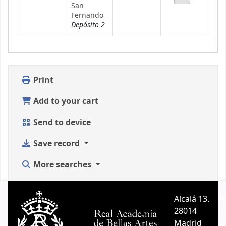
San
Fernando
Depósito 2
Print
Add to your cart
Send to device
Save record
More searches
Alcalá 13.
A
28014
A
Madrid