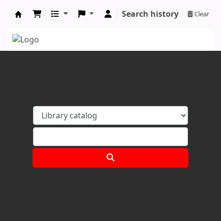
Search history
Clear
Koha online