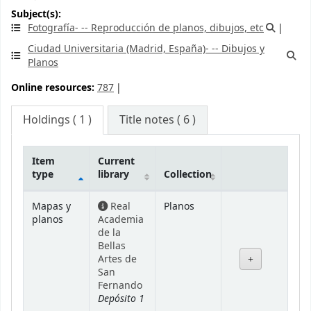
Subject(s):
Fotografía- -- Reproducción de planos, dibujos, etc
Ciudad Universitaria (Madrid, España)- -- Dibujos y
Planos
Online resources:
787
Holdings
( 1 )
Title notes ( 6 )
Item
Current
type
library
Collection
Holdings
Mapas y
Real
Planos
planos
Academia
de la
Bellas
Artes de
San
Fernando
Depósito 1