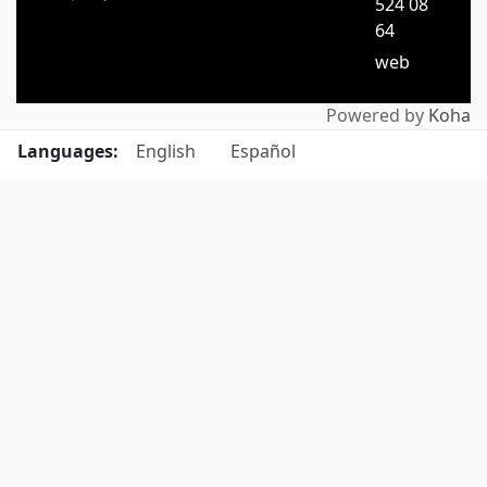
524 08
64
web
Powered by
Koha
Languages:
English
Español