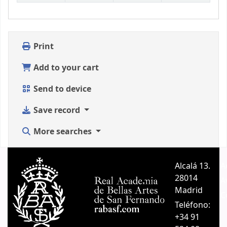
Print
Add to your cart
Send to device
Save record
More searches
Alcalá 13.
A
28014
A
Madrid
C
Teléfono:
+34 91