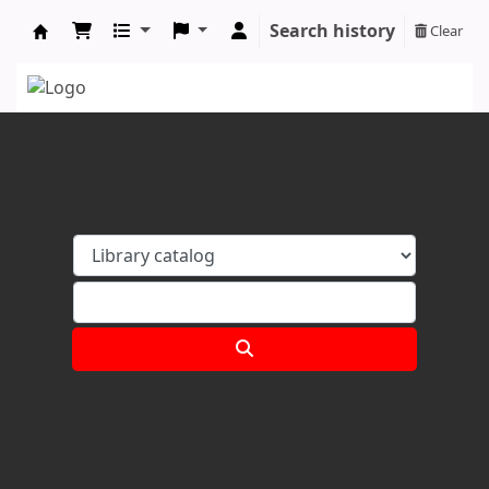
Search history
Clear
Koha online