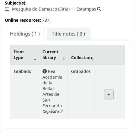
Subject(s):
Mezquita de Damasco (Siria)- -- Estampas
Online resources:
787
Holdings
( 1 )
Title notes ( 3 )
Item
Current
type
library
Collection
Holdings
Grabado
Real
Grabados
Academia
de la
Bellas
Artes de
San
Fernando
Depósito 2