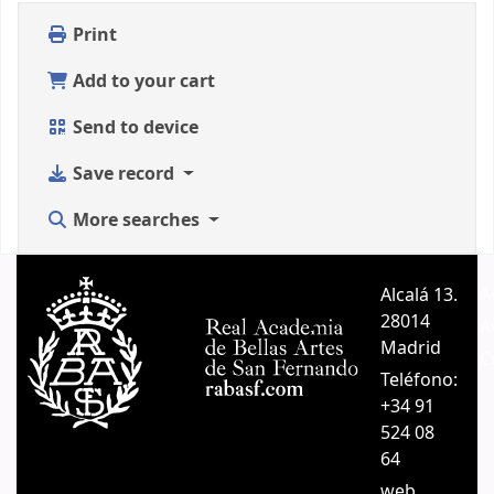
Print
Add to your cart
Send to device
Save record
More searches
Alcalá 13.
A
28014
A
Madrid
C
Teléfono:
+34 91
524 08
64
web