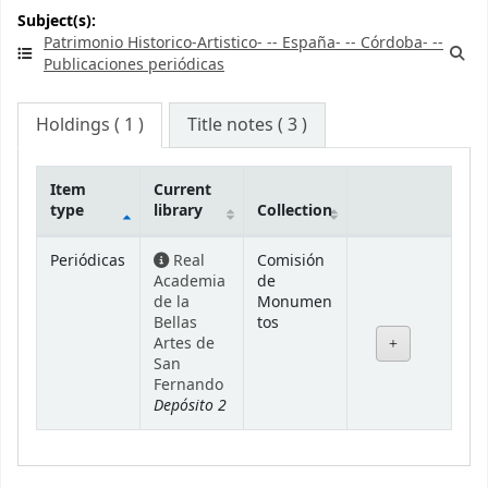
Subject(s):
Patrimonio Historico-Artistico- -- España- -- Córdoba- --
Publicaciones periódicas
Holdings
( 1 )
Title notes ( 3 )
Item
Current
type
library
Collection
Holdings
Periódicas
Real
Comisión
Academia
de
de la
Monumen
Bellas
tos
Artes de
San
Fernando
Depósito 2