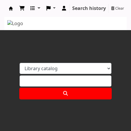
Search history
Clear
Koha online