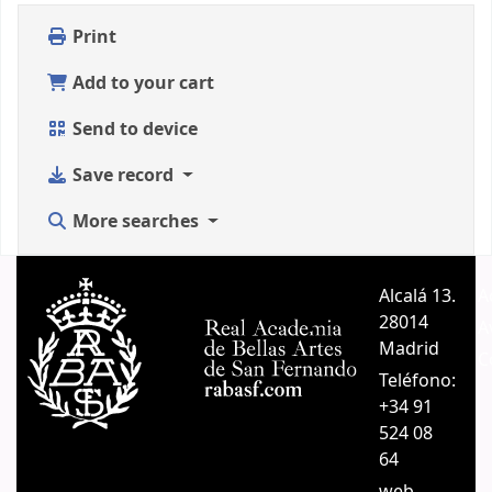
Print
Add to your cart
Send to device
Save record
More searches
Alcalá 13.
A
28014
A
Madrid
C
Teléfono:
+34 91
524 08
64