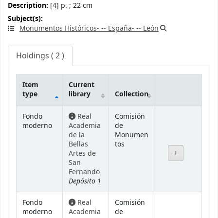
Description:
[4] p. ; 22 cm
Subject(s):
Monumentos Históricos- -- España- -- León
Holdings
( 2 )
Item
Current
type
library
Collection
Holdings
Fondo
Real
Comisión
moderno
Academia
de
de la
Monumen
Bellas
tos
Artes de
San
Fernando
Depósito 1
Fondo
Real
Comisión
moderno
Academia
de