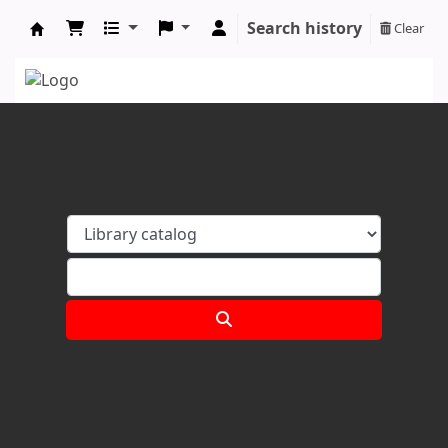
Search history
Clear
Koha online