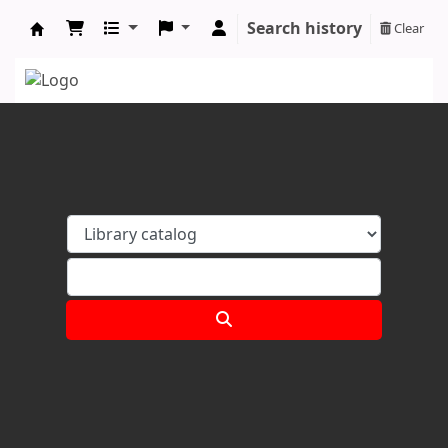
Search history
Clear
Koha online