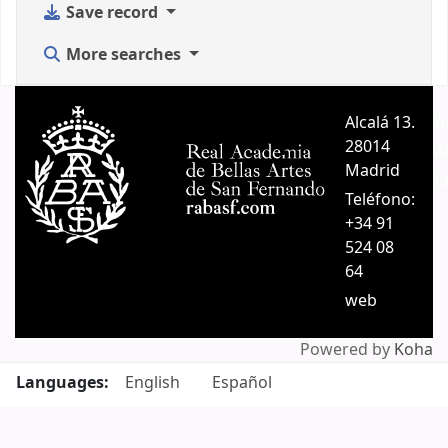
Save record
More searches
Alcalá 13.
A
28014
A
Madrid
C
Teléfono:
+34 91
524 08
64
web
Powered by
Koha
Languages:
English
Español