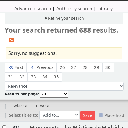
Advanced search
Authority search
Library
Refine your search
Your search returned 688 results.
Sorry, no suggestions.
Sort
First
Previous
26
27
28
29
30
31
32
33
34
35
Sort by:
Results per page:
Select all
Clear all
Select titles to:
Place hold
Results
Monumento a los Mártires de Madrid y
681.