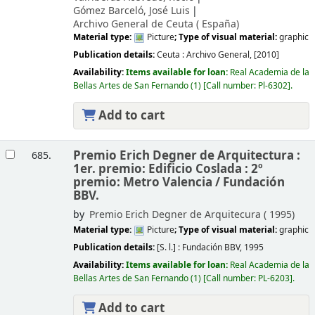
Gómez Barceló, José Luis
Archivo General de Ceuta (
España)
Material type:
Picture
; Type of visual material:
graphic
Publication details:
Ceuta :
Archivo General,
[2010]
Availability:
Items available for loan:
Real Academia de la
Bellas Artes de San Fernando
(1)
Call number:
Pl-6302
.
Add to cart
Premio Erich Degner de Arquitectura :
685.
1er. premio: Edificio Coslada : 2º
premio: Metro Valencia /
Fundación
BBV.
by
Premio Erich Degner de Arquitecura (
1995)
Material type:
Picture
; Type of visual material:
graphic
Publication details:
[S. l.] :
Fundación BBV,
1995
Availability:
Items available for loan:
Real Academia de la
Bellas Artes de San Fernando
(1)
Call number:
PL-6203
.
Add to cart