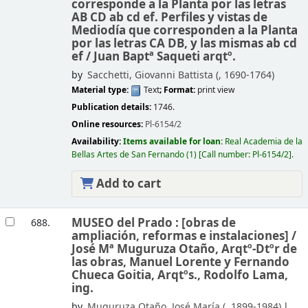
corresponde a la Planta por las letras
AB CD ab cd ef. Perfiles y vistas de
Mediodía que corresponden a la Planta
por las letras CA DB, y las mismas ab cd
ef /
Juan Baptª Saqueti arqtº.
by
Sacchetti, Giovanni Battista (
, 1690-1764)
Material type:
Text
; Format:
print view
Publication details:
1746.
Online resources:
Pl-6154/2
Availability:
Items available for loan:
Real Academia de la
Bellas Artes de San Fernando
(1)
Call number:
Pl-6154/2
.
Add to cart
MUSEO del Prado : [obras de
688.
ampliación, reformas e instalaciones]
/
José Mª Muguruza Otaño, Arqtº-Dtºr de
las obras, Manuel Lorente y Fernando
Chueca Goitia, Arqtºs., Rodolfo Lama,
ing.
by
Muguruza Otaño, José María (
, 1899-1984)