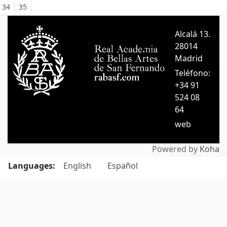
34
35
Alcalá 13.
A
28014
A
Madrid
C
Teléfono:
+34 91
524 08
64
web
Powered by
Koha
Languages:
English
Español