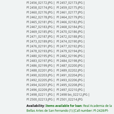
Pl 2456_02172.JPG
Pl 2457_02173.JPG
Pl 2458_02174.JPG
Pl 2459_02175.JPG
Pl 2460_02176.JPG
Pl 2461_02177.JPG
Pl 2462_02178.JPG
Pl 2464_02179.JPG
Pl 2465_02181.JPG
Pl 2466_02182.JPG
Pl 2467_02183.JPG
Pl 2468_02184.JPG
Pl 2469_02185.JPG
Pl 2470_02186.JPG
Pl 2471_02187.JPG
Pl 2472_02188.JPG
Pl 2473_02189.JPG
Pl 2474_02190.JPG
Pl 2476_02191.JPG
Pl 2477_02192.JPG
Pl 2478_02193.JPG
Pl 2479_02194.JPG
Pl 2480_02195.JPG
Pl 2482_02196.JPG
Pl 2483_02197.JPG
Pl 2484_02198.JPG
Pl 2486_02199.JPG
Pl 2487_02200.JPG
Pl 2488_02201.JPG
Pl 2489_02202.JPG
Pl 2490_02203.JPG
Pl 2491_02204.JPG
Pl 2492_02205.JPG
Pl 2493_02206.JPG
Pl 2494_02207.JPG
Pl 2495_02208.JPG
Pl 2496_02209.JPG
Pl 2497_02210.JPG
Pl 2498_02211.JPG
Pl 2498 bis_02212.JPG
Pl 2500_02213.JPG
Pl 2501_02214.JPG
Availability:
Items available for loan:
Real Academia de la
Bellas Artes de San Fernando
(1)
Call number:
Pl-2428/Pl-