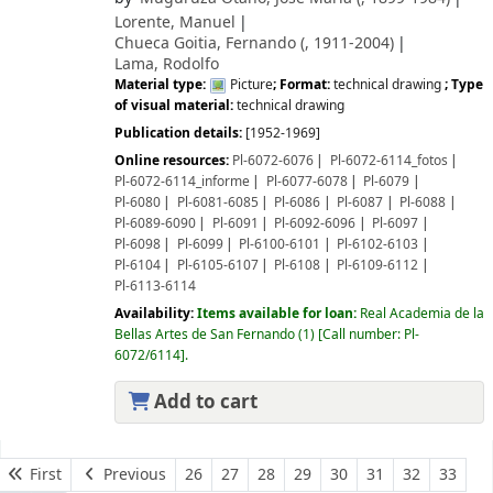
Lorente, Manuel
Chueca Goitia, Fernando (
, 1911-2004)
Lama, Rodolfo
Material type:
Picture
; Format:
technical drawing
; Type
of visual material:
technical drawing
Publication details:
[1952-1969]
Online resources:
Pl-6072-6076
Pl-6072-6114_fotos
Pl-6072-6114_informe
Pl-6077-6078
Pl-6079
Pl-6080
Pl-6081-6085
Pl-6086
Pl-6087
Pl-6088
Pl-6089-6090
Pl-6091
Pl-6092-6096
Pl-6097
Pl-6098
Pl-6099
Pl-6100-6101
Pl-6102-6103
Pl-6104
Pl-6105-6107
Pl-6108
Pl-6109-6112
Pl-6113-6114
Availability:
Items available for loan:
Real Academia de la
Bellas Artes de San Fernando
(1)
Call number:
Pl-
6072/6114
.
Add to cart
Pages
First
Previous
26
27
28
29
30
31
32
33