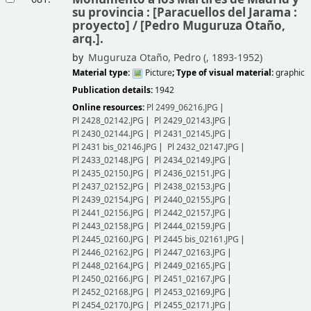
su provincia : [Paracuellos del Jarama :
proyecto] /
[Pedro Muguruza Otaño,
arq.].
by
Muguruza Otaño, Pedro (
, 1893-1952)
Material type:
Picture
; Type of visual material:
graphic
Publication details:
1942
Online resources:
Pl 2499_06216.JPG
Pl 2428_02142.JPG
Pl 2429_02143.JPG
Pl 2430_02144.JPG
Pl 2431_02145.JPG
Pl 2431 bis_02146.JPG
Pl 2432_02147.JPG
Pl 2433_02148.JPG
Pl 2434_02149.JPG
Pl 2435_02150.JPG
Pl 2436_02151.JPG
Pl 2437_02152.JPG
Pl 2438_02153.JPG
Pl 2439_02154.JPG
Pl 2440_02155.JPG
Pl 2441_02156.JPG
Pl 2442_02157.JPG
Pl 2443_02158.JPG
Pl 2444_02159.JPG
Pl 2445_02160.JPG
Pl 2445 bis_02161.JPG
Pl 2446_02162.JPG
Pl 2447_02163.JPG
Pl 2448_02164.JPG
Pl 2449_02165.JPG
Pl 2450_02166.JPG
Pl 2451_02167.JPG
Pl 2452_02168.JPG
Pl 2453_02169.JPG
Pl 2454_02170.JPG
Pl 2455_02171.JPG