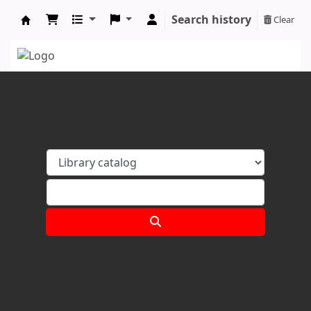
Search history
Clear
Koha online