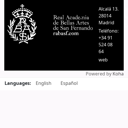
Alcalá 13.
A
28014
A
Madrid
C
Teléfono:
+34 91
524 08
64
web
Powered by
Koha
Languages:
English
Español