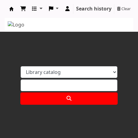
Search history
Clear
Koha online