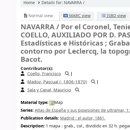
Home
Details for:
NAVARRA /
Normal view
MARC view
ISBD view
NAVARRA /
Por el Coronel, Ten
COELLO, AUXILIADO POR D. PAS
Estadísticas e Históricas ; Graba
contorno por Leclercq, la topogr
Bacot.
Contributor(s):
Coello, Francisco
Madoz, Pascual (
, 1806-1870)
Sala y Canal, Mauricio
Material type:
Map
Series:
Atlas de España y sus posesiones de ultramar, 1
Publication details:
Madrid :
el autor,
1861.
Description:
1 mapa : grab., col., dividido en 32 h. pega