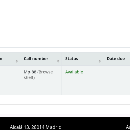
on
Call number
Status
Date due
Mp-88 (
Browse
Available
(Opens below)
shelf
)
Alcalá 13. 28014 Madrid
A