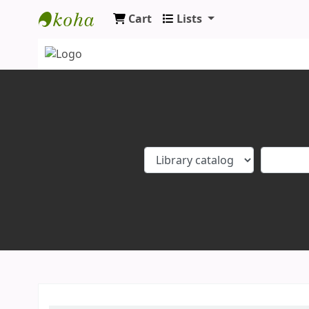
Cart
Lists
Koha online