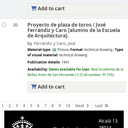
Add to cart
Proyecto de plaza de toros /
José
20.
Ferrándiz y Caro [alumno de la Escuela
de Arquitectura].
by
Ferrándiz y Caro, José
Material type:
Picture
; Format:
technical drawing
; Type
of visual material:
technical drawing
Publication details:
1941
Availability:
Items available for loan:
Real Academia de la
Bellas Artes de San Fernando
(1)
Call number:
Pl-105
.
Add to cart
Pages
1
2
3
4
5
6
7
8
9
10
Next
Last
Alcalá 13.
A
28014