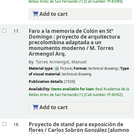
Bellas Artes de San Fernando
(1)
Call number:
Pl-83/89
.
Add to cart
Faro a la memoria de Colón en Stº
17.
Domingo : proyecto de arquitectura
precolombina adaptada a un
monumento moderno /
M. Torres
Armengol Arq.
by
Torres Armengol, Manuel
Material type:
Picture
; Format:
technical drawing
; Type
of visual material:
technical drawing
Publication details:
[1929]
Availability:
Items available for loan:
Real Academia de la
Bellas Artes de San Fernando
(1)
Call number:
Pl-90/92
.
Add to cart
Proyecto de stand para exposición de
18.
flores /
Carlos Sobrón González [alumno