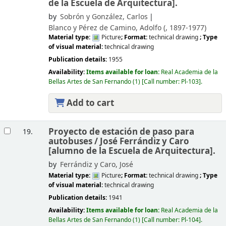
de la Escuela de Arquitectura].
by
Sobrón y González, Carlos
Blanco y Pérez de Camino, Adolfo (
, 1897-1977)
Material type:
Picture
; Format:
technical drawing
; Type
of visual material:
technical drawing
Publication details:
1955
Availability:
Items available for loan:
Real Academia de la
Bellas Artes de San Fernando
(1)
Call number:
Pl-103
.
Add to cart
Proyecto de estación de paso para
19.
autobuses /
José Ferrándiz y Caro
[alumno de la Escuela de Arquitectura].
by
Ferrándiz y Caro, José
Material type:
Picture
; Format:
technical drawing
; Type
of visual material:
technical drawing
Publication details:
1941
Availability:
Items available for loan:
Real Academia de la
Bellas Artes de San Fernando
(1)
Call number:
Pl-104
.