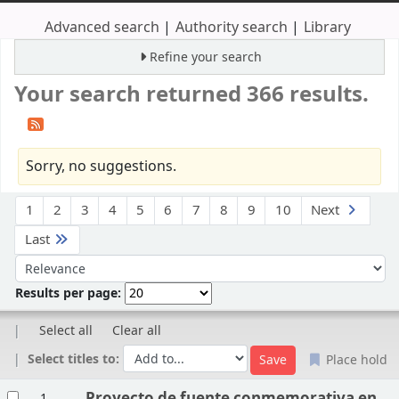
Advanced search
Authority search
Library
Refine your search
Your search returned 366 results.
Sorry, no suggestions.
Sort
1
2
3
4
5
6
7
8
9
10
Next
Last
Sort by:
Results per page:
Select all
Clear all
Select titles to:
Place hold
Results
Proyecto de fuente conmemorativa en
1.