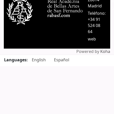
A
Madrid
C
Teléfono:
+34 91
524 08
64
web
Powered by
Koha
Languages:
English
Español