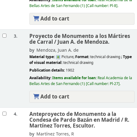
Availability:
Items available for loan:
Real Academia de la
Bellas Artes de San Fernando
(1)
Call number:
Pl-8
.
Add to cart
Proyecto de Monumento a los Mártires
3.
de Carral /
Juan A. de Mendoza.
by
Mendoza, Juan A. de
Material type:
Picture
; Format:
technical drawing
; Type
of visual material:
technical drawing
Publication details:
1902
Availability:
Items available for loan:
Real Academia de la
Bellas Artes de San Fernando
(1)
Call number:
Pl-27
.
Add to cart
Anteproyecto de Monumento a la
4.
Condesa de Pardo Bazán en Madrid /
R.
Martínez Torres, Escultor.
by
Martínez Torres, R