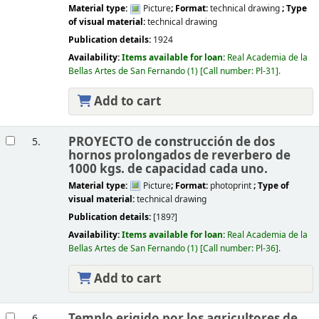
Material type:
Picture
; Format:
technical drawing
; Type
of visual material:
technical drawing
Publication details:
1924
Availability:
Items available for loan:
Real Academia de la
Bellas Artes de San Fernando
(1)
Call number:
Pl-31
.
Add to cart
PROYECTO de construcción de dos
5.
hornos prolongados de reverbero de
1000 kgs. de capacidad cada uno.
Material type:
Picture
; Format:
photoprint
; Type of
visual material:
technical drawing
Publication details:
[189?]
Availability:
Items available for loan:
Real Academia de la
Bellas Artes de San Fernando
(1)
Call number:
Pl-36
.
Add to cart
Templo erigido por los agricultores de
6.