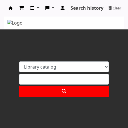
Search history
Clear
Koha online