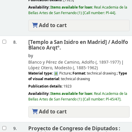
Publication details:
[1923]
Availability:
Items available for loan:
Real Academia de la
Bellas Artes de San Fernando
(1)
Call number:
Pl-44
.
Add to cart
[Templo a San Isidro en Madrid] /
Adolfo
8.
Blanco Arqtº.
by
Blanco y Pérez de Camino, Adolfo (
, 1897-1977)
López Otero, Modesto (
, 1885-1962)
Material type:
Picture
; Format:
technical drawing
; Type
of visual material:
technical drawing
Publication details:
1923
Availability:
Items available for loan:
Real Academia de la
Bellas Artes de San Fernando
(1)
Call number:
Pl-45/47
.
Add to cart
Proyecto de Congreso de Diputados :
9.