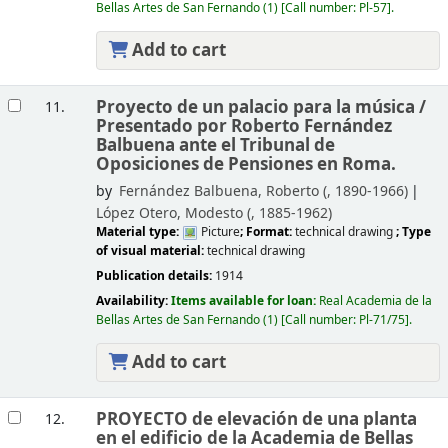
Bellas Artes de San Fernando
(1)
Call number:
Pl-57
.
Add to cart
Proyecto de un palacio para la música /
11.
Presentado por Roberto Fernández
Balbuena ante el Tribunal de
Oposiciones de Pensiones en Roma.
by
Fernández Balbuena, Roberto (
, 1890-1966)
López Otero, Modesto (
, 1885-1962)
Material type:
Picture
; Format:
technical drawing
; Type
of visual material:
technical drawing
Publication details:
1914
Availability:
Items available for loan:
Real Academia de la
Bellas Artes de San Fernando
(1)
Call number:
Pl-71/75
.
Add to cart
PROYECTO de elevación de una planta
12.
en el edificio de la Academia de Bellas